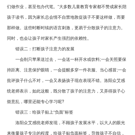
们做作业，甚至包办代笔。”大多数儿童教育专家都不赞成家长陪
孩子读书，因为家长总会情不自禁地敦促孩子不要这样做，而要
那样做。这些时断时续的语言刺激，更易于分散孩子的注意力。
同时，也会让孩子对家长产生强烈的依赖性。
错误二：打断孩子注意力的发展
一会削只苹果送过去，一会送一杯开水或饮料;一会关照要保
持距离、注意保护眼睛，一会提醒多穿一件衣服、当心感冒;一会
批评孩子什么不对，一会又表扬孩子现在表现不错。洛阳众艾感
统老师表示，如此这般，既分散了孩子的注意力，又弄得孩子心
烦意乱，哪里还能专心学习呢?
错误三：给孩子贴上“负面”标签
洛阳众艾感统老师发现，不顾孩子发展水平，以大人的眼光
来衡量孩子专注的程度，给孩子贴负面标签，导致孩子不自信，